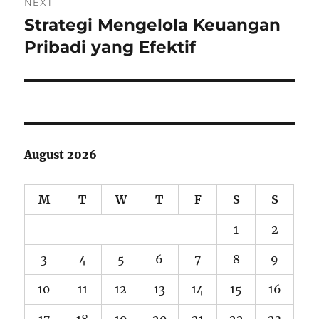
NEXT
Strategi Mengelola Keuangan
Next
post:
Pribadi yang Efektif
August 2026
M
T
W
T
F
S
S
1
2
3
4
5
6
7
8
9
10
11
12
13
14
15
16