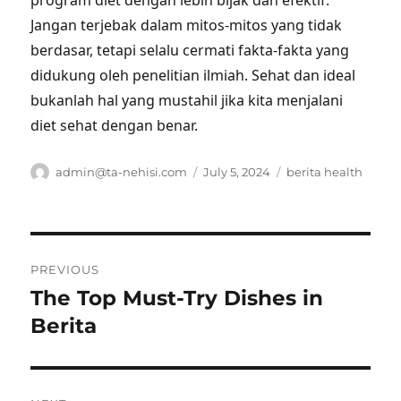
program diet dengan lebih bijak dan efektif.
Jangan terjebak dalam mitos-mitos yang tidak
berdasar, tetapi selalu cermati fakta-fakta yang
didukung oleh penelitian ilmiah. Sehat dan ideal
bukanlah hal yang mustahil jika kita menjalani
diet sehat dengan benar.
Author
Posted
Tags
admin@ta-nehisi.com
July 5, 2024
berita health
on
Post
PREVIOUS
navigation
The Top Must-Try Dishes in
Previous
post:
Berita