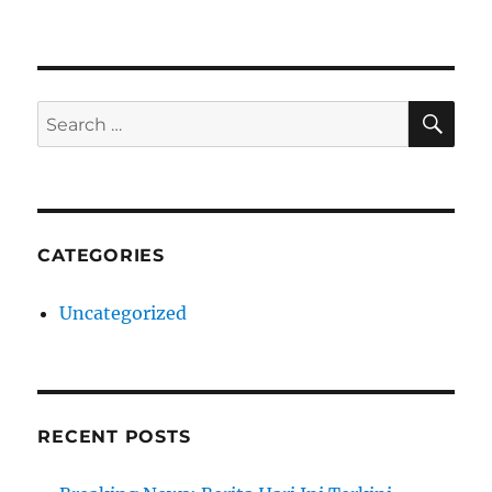
SE
Search
for:
CATEGORIES
Uncategorized
RECENT POSTS