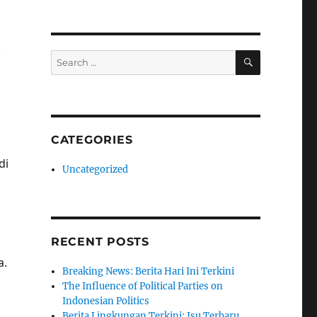
k
SEARCH
Search
for:
CATEGORIES
di
Uncategorized
i
RECENT POSTS
a.
Breaking News: Berita Hari Ini Terkini
The Influence of Political Parties on
Indonesian Politics
Berita Lingkungan Terkini: Isu Terbaru