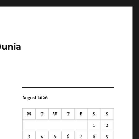
Dunia
August 2026
M
T
W
T
F
S
S
1
2
3
4
5
6
7
8
9