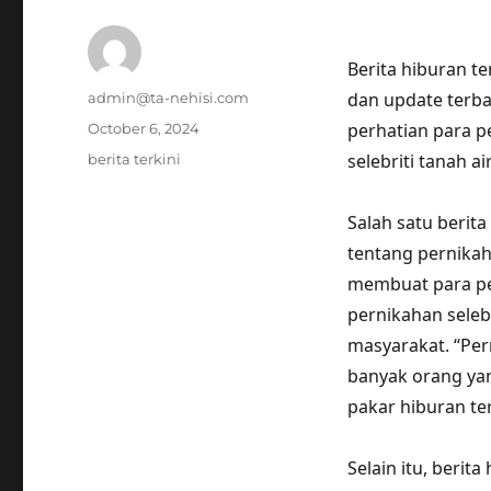
Berita hiburan te
Author
dan update terba
admin@ta-nehisi.com
Posted
perhatian para p
October 6, 2024
on
Tags
selebriti tanah a
berita terkini
Salah satu berit
tentang pernikaha
membuat para pe
pernikahan seleb
masyarakat. “Per
banyak orang yan
pakar hiburan te
Selain itu, berit