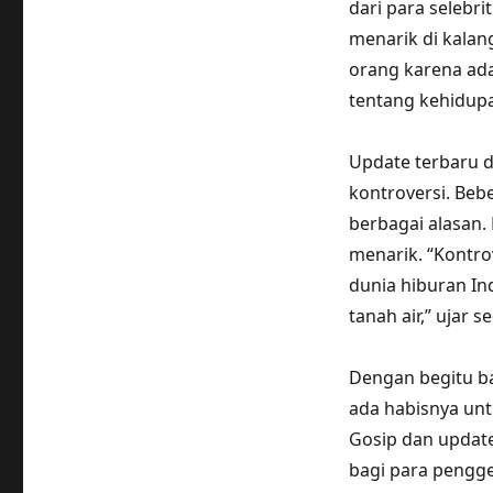
dari para selebr
menarik di kalan
orang karena ada
tentang kehidupa
Update terbaru d
kontroversi. Bebe
berbagai alasan.
menarik. “Kontro
dunia hiburan In
tanah air,” ujar s
Dengan begitu ba
ada habisnya unt
Gosip dan updat
bagi para pengge