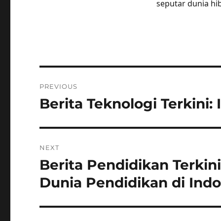
seputar dunia hi
Post
PREVIOUS
navigation
Berita Teknologi Terkini:
Previous
post:
NEXT
Berita Pendidikan Terki
Next
post:
Dunia Pendidikan di Ind