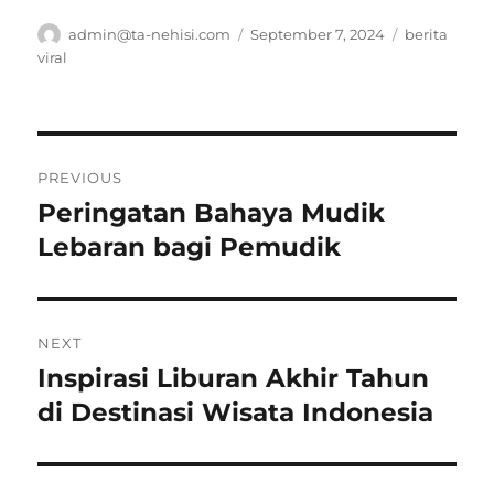
Author
Posted
Tags
admin@ta-nehisi.com
September 7, 2024
berita
on
viral
Post
PREVIOUS
navigation
Peringatan Bahaya Mudik
Previous
post:
Lebaran bagi Pemudik
NEXT
Inspirasi Liburan Akhir Tahun
Next
post:
di Destinasi Wisata Indonesia