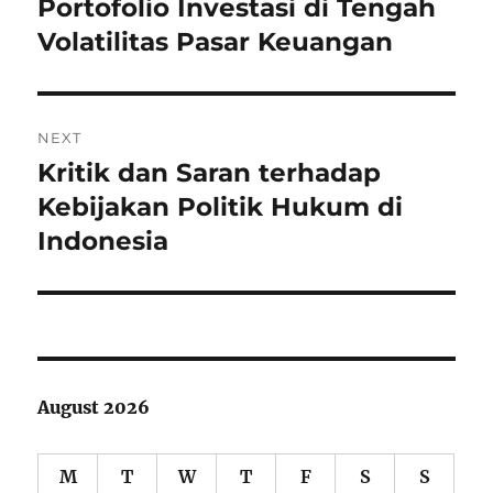
post:
Portofolio Investasi di Tengah
Volatilitas Pasar Keuangan
NEXT
Kritik dan Saran terhadap
Next
post:
Kebijakan Politik Hukum di
Indonesia
August 2026
M
T
W
T
F
S
S