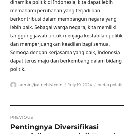
dinamika politik di Indonesia, kita dapat lebih
memahami perubahan yang terjadi dan
berkontribusi dalam membangun negara yang
lebih baik. Sebagai warga negara, kita memiliki
tanggung jawab untuk menjaga kestabilan politik
dan memperjuangkan keadilan bagi semua.
Semoga dengan kerjasama yang baik, Indonesia
dapat terus maju dan berkembang dalam bidang
politik.
Author
Posted
Tags
admin@ta-nehisi.com
July 19, 2024
berita politik
on
Post
PREVIOUS
navigation
Pentingnya Diversifikasi
Previous