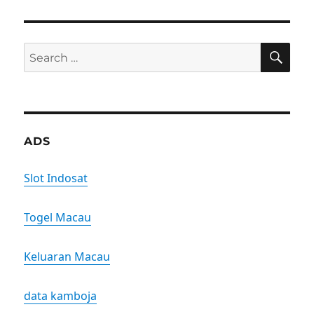
SE
Search
for:
ADS
Slot Indosat
Togel Macau
Keluaran Macau
data kamboja