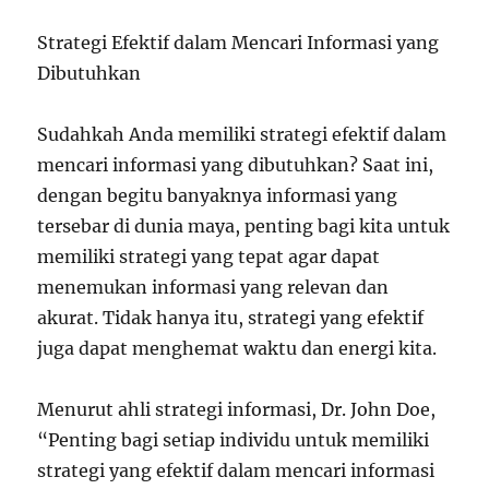
Strategi Efektif dalam Mencari Informasi yang
Dibutuhkan
Sudahkah Anda memiliki strategi efektif dalam
mencari informasi yang dibutuhkan? Saat ini,
dengan begitu banyaknya informasi yang
tersebar di dunia maya, penting bagi kita untuk
memiliki strategi yang tepat agar dapat
menemukan informasi yang relevan dan
akurat. Tidak hanya itu, strategi yang efektif
juga dapat menghemat waktu dan energi kita.
Menurut ahli strategi informasi, Dr. John Doe,
“Penting bagi setiap individu untuk memiliki
strategi yang efektif dalam mencari informasi