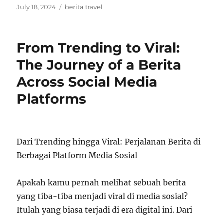
Posted
Tags
July 18, 2024
berita travel
on
From Trending to Viral:
The Journey of a Berita
Across Social Media
Platforms
Dari Trending hingga Viral: Perjalanan Berita di
Berbagai Platform Media Sosial
Apakah kamu pernah melihat sebuah berita
yang tiba-tiba menjadi viral di media sosial?
Itulah yang biasa terjadi di era digital ini. Dari