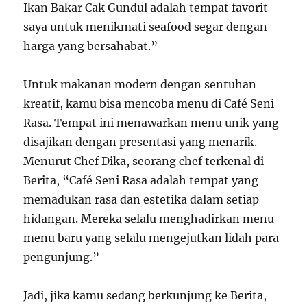
Ikan Bakar Cak Gundul adalah tempat favorit
saya untuk menikmati seafood segar dengan
harga yang bersahabat.”
Untuk makanan modern dengan sentuhan
kreatif, kamu bisa mencoba menu di Café Seni
Rasa. Tempat ini menawarkan menu unik yang
disajikan dengan presentasi yang menarik.
Menurut Chef Dika, seorang chef terkenal di
Berita, “Café Seni Rasa adalah tempat yang
memadukan rasa dan estetika dalam setiap
hidangan. Mereka selalu menghadirkan menu-
menu baru yang selalu mengejutkan lidah para
pengunjung.”
Jadi, jika kamu sedang berkunjung ke Berita,