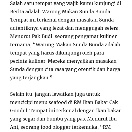
Salah satu tempat yang wajib kamu kunjungi di
Berita adalah Warung Makan Sunda Bunda.
Tempat ini terkenal dengan masakan Sunda
autentiknya yang lezat dan menggugah selera.
Menurut Pak Budi, seorang pengamat kuliner
ternama, “Warung Makan Sunda Bunda adalah
tempat yang harus dikunjungi oleh para
pecinta kuliner. Mereka menyajikan masakan
Sunda dengan cita rasa yang otentik dan harga
yang terjangkau.”
Selain itu, jangan lewatkan juga untuk
mencicipi menu seafood di RM Ikan Bakar Cak
Gundul. Tempat ini terkenal dengan ikan bakar
yang segar dan bumbu yang pas. Menurut Ibu
Ani, seorang food blogger terkemuka, “RM