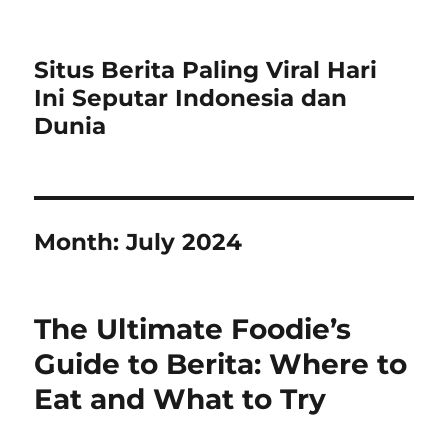
Situs Berita Paling Viral Hari
Ini Seputar Indonesia dan
Dunia
Month:
July 2024
The Ultimate Foodie’s
Guide to Berita: Where to
Eat and What to Try