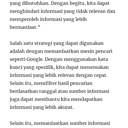
yang dibutuhkan. Dengan begitu, kita dapat
menghindari informasi yang tidak relevan dan
memperoleh informasi yang lebih
bermanfaat.”
Salah satu strategi yang dapat digunakan
adalah dengan memanfaatkan mesin pencari
seperti Google. Dengan menggunakan kata
kunci yang spesifik, kita dapat menemukan
informasi yang lebih relevan dengan cepat.
Selain itu, memfilter hasil pencarian
berdasarkan tanggal atau sumber informasi
juga dapat membantu kita mendapatkan
informasi yang lebih akurat.
Selain itu, memanfaatkan sumber informasi