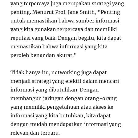
yang terpercaya juga merupakan strategi yang
penting. Menurut Prof. Jane Smith, “Penting
untuk memastikan bahwa sumber informasi
yang kita gunakan terpercaya dan memiliki
reputasi yang baik. Dengan begitu, kita dapat
memastikan bahwa informasi yang kita
peroleh benar dan akurat.”
Tidak hanya itu, networking juga dapat
menjadi strategi yang efektif dalam mencari
informasi yang dibutuhkan. Dengan
membangun jaringan dengan orang-orang
yang memiliki pengetahuan atau akses ke
informasi yang kita butuhkan, kita dapat
dengan mudah mendapatkan informasi yang
relevan dan terbaru.