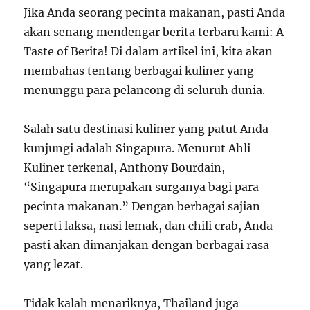
Jika Anda seorang pecinta makanan, pasti Anda
akan senang mendengar berita terbaru kami: A
Taste of Berita! Di dalam artikel ini, kita akan
membahas tentang berbagai kuliner yang
menunggu para pelancong di seluruh dunia.
Salah satu destinasi kuliner yang patut Anda
kunjungi adalah Singapura. Menurut Ahli
Kuliner terkenal, Anthony Bourdain,
“Singapura merupakan surganya bagi para
pecinta makanan.” Dengan berbagai sajian
seperti laksa, nasi lemak, dan chili crab, Anda
pasti akan dimanjakan dengan berbagai rasa
yang lezat.
Tidak kalah menariknya, Thailand juga