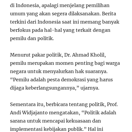
di Indonesia, apalagi menjelang pemilihan
umum yang akan segera dilaksanakan. Berita
terkini dari Indonesia saat ini memang banyak
berfokus pada hal-hal yang terkait dengan
pemilu dan politik.
Menurut pakar politik, Dr. Ahmad Kholil,
pemilu merupakan momen penting bagi warga
negara untuk menyalurkan hak suaranya.
“Pemilu adalah pesta demokrasi yang harus
dijaga keberlangsungannya,” ujarnya.
Sementara itu, berbicara tentang politik, Prof.
Andi Widjajanto mengatakan, “Politik adalah
sarana untuk mencapai kekuasaan dan
implementasi kebijakan publik.” Hal ini