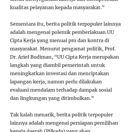
kualitas pelayanan kepada masyarakat.”
Sementara itu, berita politik terpopuler lainnya
adalah mengenai polemik pemberlakuan UU
Cipta Kerja yang menuai pro dan kontra di
masyarakat. Menurut pengamat politik, Prof.
Dr. Arief Budiman, “UU Cipta Kerja merupakan
langkah yang diambil pemerintah untuk
meningkatkan investasi dan menciptakan
lapangan kerja, namun perlu dilakukan
evaluasi mendalam terhadap dampak sosial
dan lingkungan yang ditimbulkan.”
Tak kalah menarik, berita politik terpopuler
lainnya adalah mengenai persiapan pemilihan
kepala daerah (Pilkada) yang akan