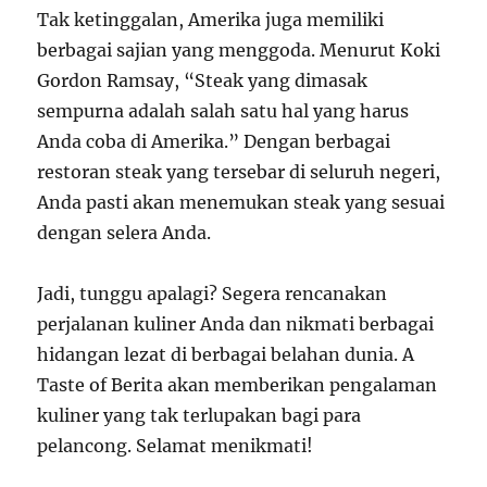
Tak ketinggalan, Amerika juga memiliki
berbagai sajian yang menggoda. Menurut Koki
Gordon Ramsay, “Steak yang dimasak
sempurna adalah salah satu hal yang harus
Anda coba di Amerika.” Dengan berbagai
restoran steak yang tersebar di seluruh negeri,
Anda pasti akan menemukan steak yang sesuai
dengan selera Anda.
Jadi, tunggu apalagi? Segera rencanakan
perjalanan kuliner Anda dan nikmati berbagai
hidangan lezat di berbagai belahan dunia. A
Taste of Berita akan memberikan pengalaman
kuliner yang tak terlupakan bagi para
pelancong. Selamat menikmati!