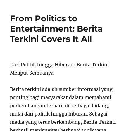
From Politics to
Entertainment: Berita
Terkini Covers It All
Dari Politik hingga Hiburan: Berita Terkini
Meliput Semuanya
Berita terkini adalah sumber informasi yang
penting bagi masyarakat dalam memahami
perkembangan terbaru di berbagai bidang,
mulai dari politik hingga hiburan. Sebagai
media yang terus berkembang, Berita Terkini
berhasil menjangkau berbagai topik yang