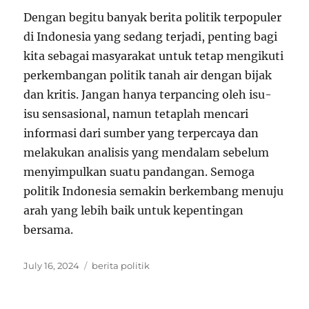
Dengan begitu banyak berita politik terpopuler
di Indonesia yang sedang terjadi, penting bagi
kita sebagai masyarakat untuk tetap mengikuti
perkembangan politik tanah air dengan bijak
dan kritis. Jangan hanya terpancing oleh isu-
isu sensasional, namun tetaplah mencari
informasi dari sumber yang terpercaya dan
melakukan analisis yang mendalam sebelum
menyimpulkan suatu pandangan. Semoga
politik Indonesia semakin berkembang menuju
arah yang lebih baik untuk kepentingan
bersama.
Posted
Tags
July 16, 2024
berita politik
on