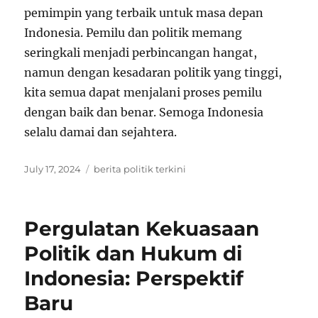
pemimpin yang terbaik untuk masa depan
Indonesia. Pemilu dan politik memang
seringkali menjadi perbincangan hangat,
namun dengan kesadaran politik yang tinggi,
kita semua dapat menjalani proses pemilu
dengan baik dan benar. Semoga Indonesia
selalu damai dan sejahtera.
Posted
Tags
July 17, 2024
berita politik terkini
on
Pergulatan Kekuasaan
Politik dan Hukum di
Indonesia: Perspektif
Baru