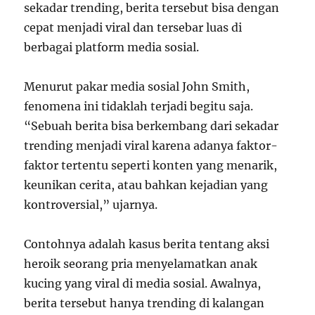
sekadar trending, berita tersebut bisa dengan
cepat menjadi viral dan tersebar luas di
berbagai platform media sosial.
Menurut pakar media sosial John Smith,
fenomena ini tidaklah terjadi begitu saja.
“Sebuah berita bisa berkembang dari sekadar
trending menjadi viral karena adanya faktor-
faktor tertentu seperti konten yang menarik,
keunikan cerita, atau bahkan kejadian yang
kontroversial,” ujarnya.
Contohnya adalah kasus berita tentang aksi
heroik seorang pria menyelamatkan anak
kucing yang viral di media sosial. Awalnya,
berita tersebut hanya trending di kalangan