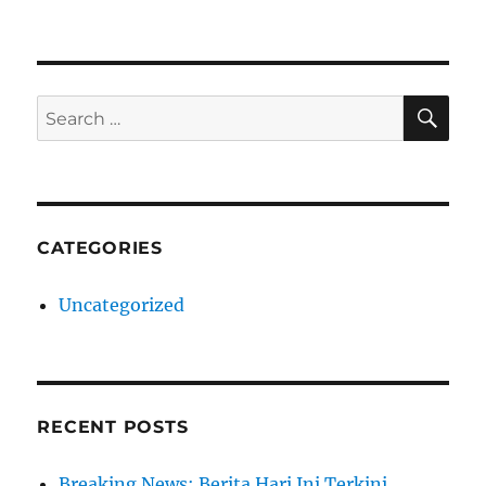
SE
Search
for:
CATEGORIES
Uncategorized
RECENT POSTS
Breaking News: Berita Hari Ini Terkini