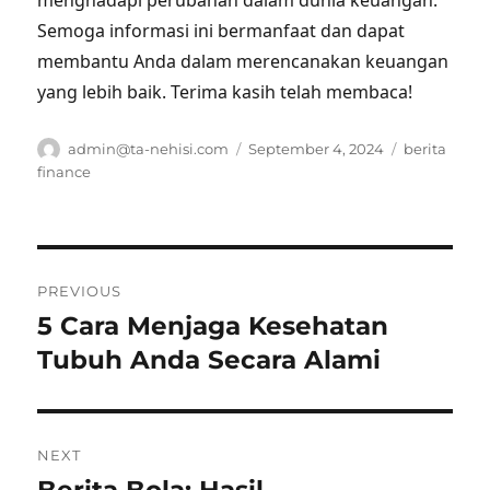
menghadapi perubahan dalam dunia keuangan.
Semoga informasi ini bermanfaat dan dapat
membantu Anda dalam merencanakan keuangan
yang lebih baik. Terima kasih telah membaca!
Author
Posted
Tags
admin@ta-nehisi.com
September 4, 2024
berita
on
finance
Post
PREVIOUS
navigation
5 Cara Menjaga Kesehatan
Previous
post:
Tubuh Anda Secara Alami
NEXT
Next