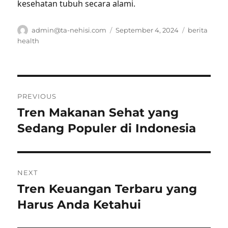
kesehatan tubuh secara alami.
Author
Posted
Tags
admin@ta-nehisi.com
September 4, 2024
berita
on
health
Post
PREVIOUS
navigation
Tren Makanan Sehat yang
Previous
post:
Sedang Populer di Indonesia
NEXT
Tren Keuangan Terbaru yang
Next
post:
Harus Anda Ketahui