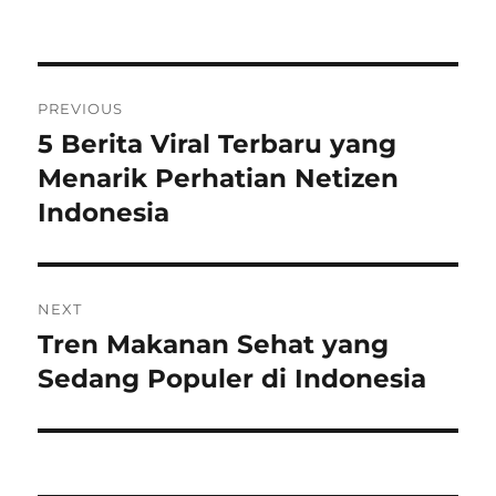
Post
PREVIOUS
navigation
5 Berita Viral Terbaru yang
Previous
post:
Menarik Perhatian Netizen
Indonesia
NEXT
Tren Makanan Sehat yang
Next
post:
Sedang Populer di Indonesia