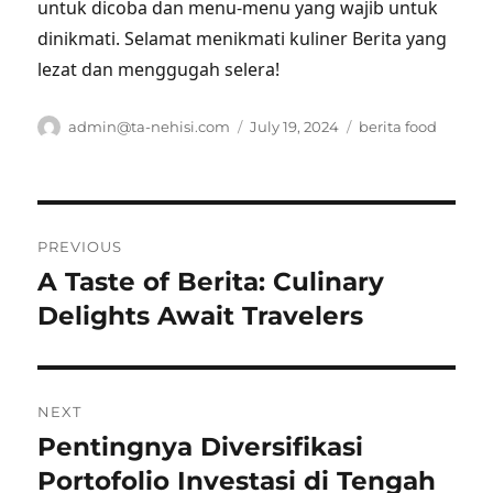
untuk dicoba dan menu-menu yang wajib untuk
dinikmati. Selamat menikmati kuliner Berita yang
lezat dan menggugah selera!
Author
Posted
Tags
admin@ta-nehisi.com
July 19, 2024
berita food
on
Post
PREVIOUS
navigation
A Taste of Berita: Culinary
Previous
post:
Delights Await Travelers
NEXT
Pentingnya Diversifikasi
Next
post:
Portofolio Investasi di Tengah