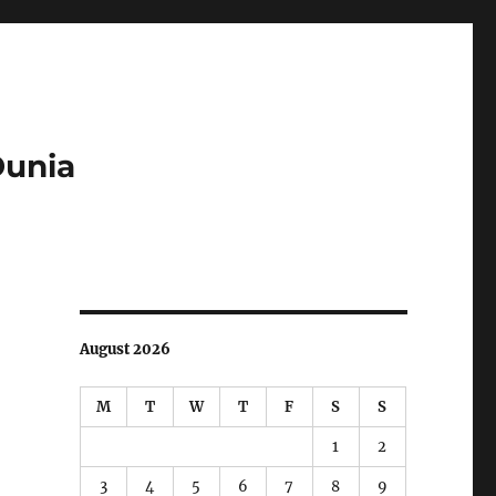
Dunia
August 2026
M
T
W
T
F
S
S
1
2
3
4
5
6
7
8
9