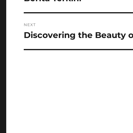
NEXT
Discovering the Beauty of
Next
post: