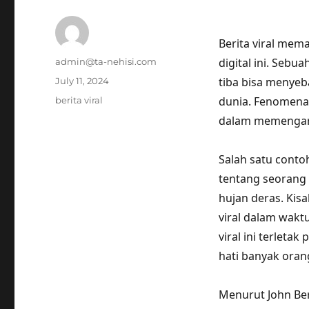
Berita viral mem
Author
digital ini. Sebu
admin@ta-nehisi.com
Posted
tiba bisa menyeb
July 11, 2024
on
Tags
dunia. Fenomena 
berita viral
dalam memengaru
Salah satu contoh
tentang seorang 
hujan deras. Kisa
viral dalam wakt
viral ini terlet
hati banyak oran
Menurut John Berg