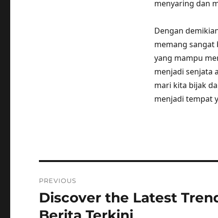
menyaring dan me
Dengan demikian,
memang sangat b
yang mampu mena
menjadi senjata a
mari kita bijak d
menjadi tempat y
Post
PREVIOUS
navigation
Discover the Latest Tre
Previous
post:
Berita Terkini