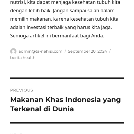
nutrisi, kita dapat menjaga kesehatan tubuh kita
dengan lebih baik. Jangan sampai salah dalam
memilih makanan, karena kesehatan tubuh kita
adalah investasi terbaik yang harus kita jaga.
Semoga artikel ini bermanfaat bagi Anda.
Author
Posted
Tags
admin@ta-nehisi.com
September 20, 2024
on
berita health
Post
PREVIOUS
navigation
Makanan Khas Indonesia yang
Previous
post:
Terkenal di Dunia