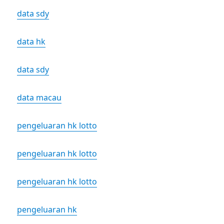
data sdy
data hk
data sdy
data macau
pengeluaran hk lotto
pengeluaran hk lotto
pengeluaran hk lotto
pengeluaran hk