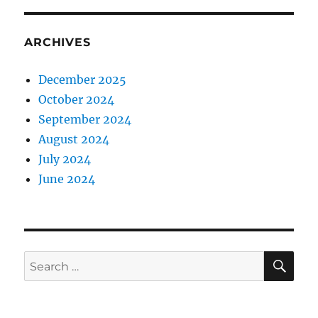
ARCHIVES
December 2025
October 2024
September 2024
August 2024
July 2024
June 2024
SE
Search
for: