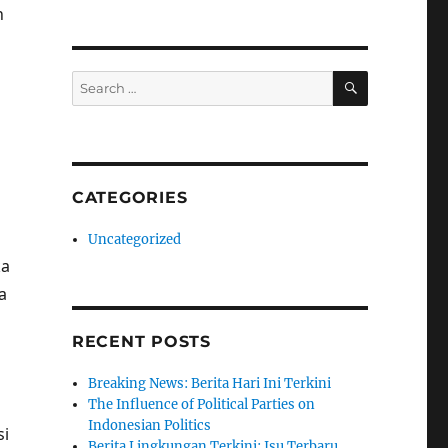
n
SEARCH
Search
for:
CATEGORIES
Uncategorized
ka
a
RECENT POSTS
Breaking News: Berita Hari Ini Terkini
The Influence of Political Parties on
Indonesian Politics
si
Berita Lingkungan Terkini: Isu Terbaru