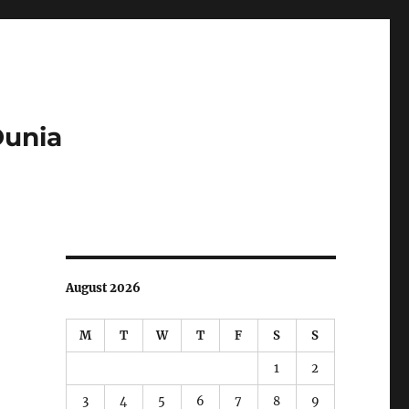
Dunia
August 2026
M
T
W
T
F
S
S
1
2
3
4
5
6
7
8
9