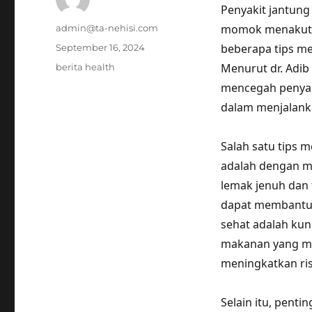
Penyakit jantung
Author
momok menakutk
admin@ta-nehisi.com
Posted
beberapa tips me
September 16, 2024
on
Tags
Menurut dr. Adib
berita health
mencegah penyaki
dalam menjalank
Salah satu tips 
adalah dengan m
lemak jenuh dan t
dapat membantu 
sehat adalah kun
makanan yang me
meningkatkan ris
Selain itu, pent