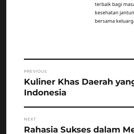
terbaik bagi mas
kesehatan jantu
bersama keluarga
Post
PREVIOUS
navigation
Kuliner Khas Daerah yang 
Previous
post:
Indonesia
NEXT
Rahasia Sukses dalam M
Next