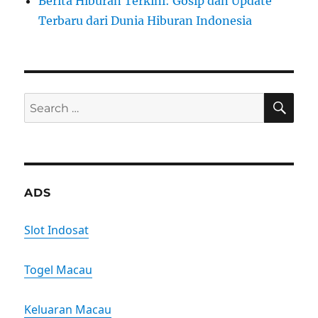
Berita Hiburan Terkini: Gosip dan Update
Terbaru dari Dunia Hiburan Indonesia
SE
Search
for:
ADS
Slot Indosat
Togel Macau
Keluaran Macau