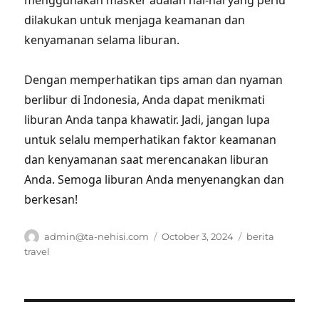
menggunakan masker adalah hal-hal yang perlu
dilakukan untuk menjaga keamanan dan
kenyamanan selama liburan.
Dengan memperhatikan tips aman dan nyaman
berlibur di Indonesia, Anda dapat menikmati
liburan Anda tanpa khawatir. Jadi, jangan lupa
untuk selalu memperhatikan faktor keamanan
dan kenyamanan saat merencanakan liburan
Anda. Semoga liburan Anda menyenangkan dan
berkesan!
Author
Posted
Tags
admin@ta-nehisi.com
October 3, 2024
berita
on
travel
Post