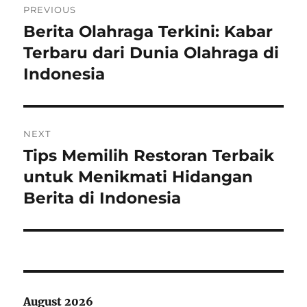
PREVIOUS
navigation
Berita Olahraga Terkini: Kabar
Previous
post:
Terbaru dari Dunia Olahraga di
Indonesia
NEXT
Tips Memilih Restoran Terbaik
Next
post:
untuk Menikmati Hidangan
Berita di Indonesia
August 2026