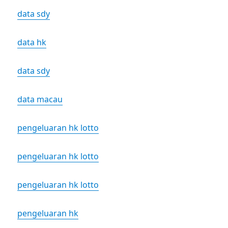
data sdy
data hk
data sdy
data macau
pengeluaran hk lotto
pengeluaran hk lotto
pengeluaran hk lotto
pengeluaran hk