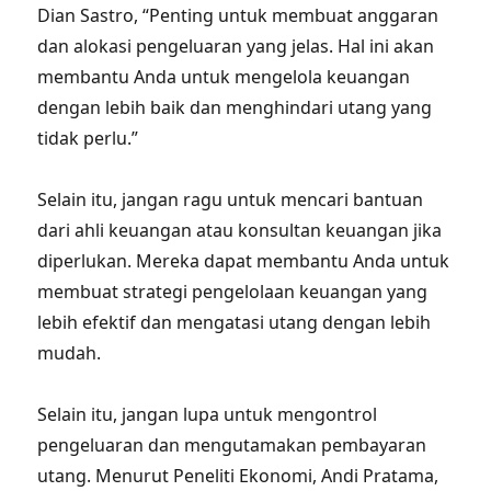
Dian Sastro, “Penting untuk membuat anggaran
dan alokasi pengeluaran yang jelas. Hal ini akan
membantu Anda untuk mengelola keuangan
dengan lebih baik dan menghindari utang yang
tidak perlu.”
Selain itu, jangan ragu untuk mencari bantuan
dari ahli keuangan atau konsultan keuangan jika
diperlukan. Mereka dapat membantu Anda untuk
membuat strategi pengelolaan keuangan yang
lebih efektif dan mengatasi utang dengan lebih
mudah.
Selain itu, jangan lupa untuk mengontrol
pengeluaran dan mengutamakan pembayaran
utang. Menurut Peneliti Ekonomi, Andi Pratama,