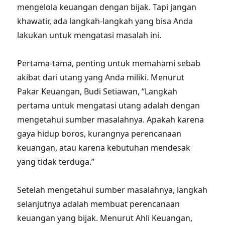
mengelola keuangan dengan bijak. Tapi jangan
khawatir, ada langkah-langkah yang bisa Anda
lakukan untuk mengatasi masalah ini.
Pertama-tama, penting untuk memahami sebab
akibat dari utang yang Anda miliki. Menurut
Pakar Keuangan, Budi Setiawan, “Langkah
pertama untuk mengatasi utang adalah dengan
mengetahui sumber masalahnya. Apakah karena
gaya hidup boros, kurangnya perencanaan
keuangan, atau karena kebutuhan mendesak
yang tidak terduga.”
Setelah mengetahui sumber masalahnya, langkah
selanjutnya adalah membuat perencanaan
keuangan yang bijak. Menurut Ahli Keuangan,