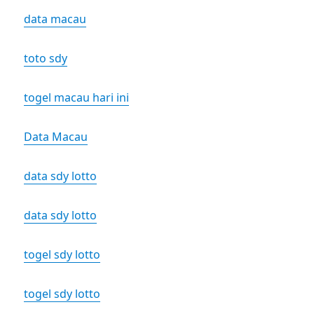
data macau
toto sdy
togel macau hari ini
Data Macau
data sdy lotto
data sdy lotto
togel sdy lotto
togel sdy lotto