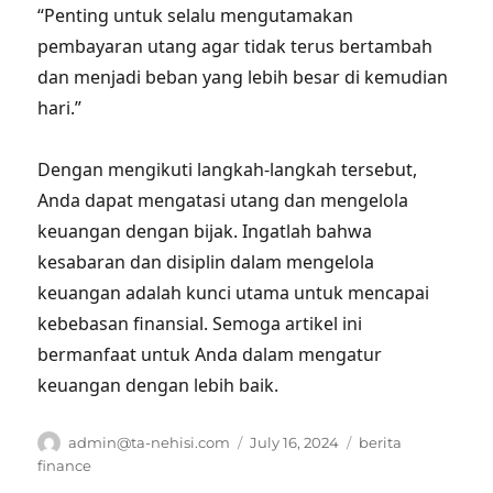
“Penting untuk selalu mengutamakan
pembayaran utang agar tidak terus bertambah
dan menjadi beban yang lebih besar di kemudian
hari.”
Dengan mengikuti langkah-langkah tersebut,
Anda dapat mengatasi utang dan mengelola
keuangan dengan bijak. Ingatlah bahwa
kesabaran dan disiplin dalam mengelola
keuangan adalah kunci utama untuk mencapai
kebebasan finansial. Semoga artikel ini
bermanfaat untuk Anda dalam mengatur
keuangan dengan lebih baik.
Author
Posted
Tags
admin@ta-nehisi.com
July 16, 2024
berita
on
finance