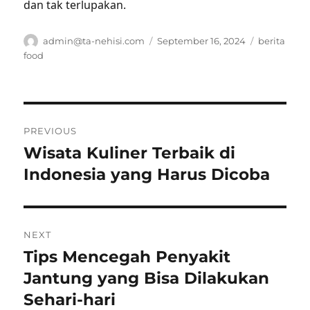
dan tak terlupakan.
Author
Posted
Tags
admin@ta-nehisi.com
September 16, 2024
berita
on
food
Post
PREVIOUS
navigation
Wisata Kuliner Terbaik di
Previous
post:
Indonesia yang Harus Dicoba
NEXT
Tips Mencegah Penyakit
Next
post:
Jantung yang Bisa Dilakukan
Sehari-hari