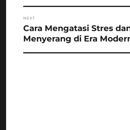
NEXT
Cara Mengatasi Stres da
Next
post:
Menyerang di Era Moder