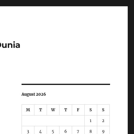
Dunia
August 2026
M
T
W
T
F
S
S
1
2
3
4
5
6
7
8
9