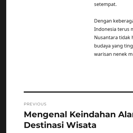
setempat.
Dengan keberaga
Indonesia terus 
Nusantara tidak h
budaya yang ting
warisan nenek mo
Post
PREVIOUS
navigation
Mengenal Keindahan Alam
Previous
post:
Destinasi Wisata