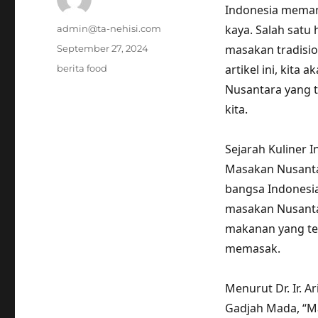
Indonesia meman
Author
kaya. Salah satu
admin@ta-nehisi.com
Posted
masakan tradisio
September 27, 2024
on
Tags
artikel ini, kit
berita food
Nusantara yang t
kita.
Sejarah Kuliner I
Masakan Nusanta
bangsa Indonesi
masakan Nusantar
makanan yang ter
memasak.
Menurut Dr. Ir. A
Gadjah Mada, “M