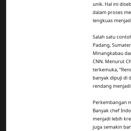
unik. Hal ini di
dalam proses me
lengkuas menjadi
Salah satu conto
Padang, Sumater
Minangkabau dan 
CNN. Menurut Che
terkemuka, “Ren
banyak dipuji di
rendang menjadi 
Perkembangan ma
Banyak chef Ind
menjadi lebih kre
juga semakin ba