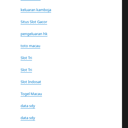
keluaran kamboja
Situs Slot Gacor
pengeluaran hk
toto macau
Slot Tri
Slot Tri
Slot Indosat
Togel Macau
data sdy
data sdy