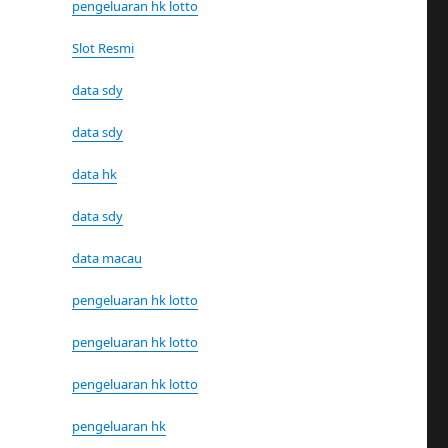
pengeluaran hk lotto
Slot Resmi
data sdy
data sdy
data hk
data sdy
data macau
pengeluaran hk lotto
pengeluaran hk lotto
pengeluaran hk lotto
pengeluaran hk