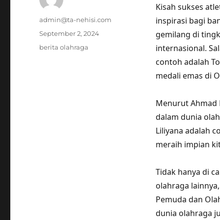
Kisah sukses atl
Author
inspirasi bagi b
admin@ta-nehisi.com
Posted
gemilang di ting
September 2, 2024
on
Tags
internasional. Sa
berita olahraga
contoh adalah To
medali emas di O
Menurut Ahmad Ri
dalam dunia olah
Liliyana adalah 
meraih impian kita
Tidak hanya di ca
olahraga lainnya,
Pemuda dan Olahr
dunia olahraga 