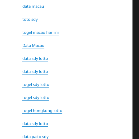
data macau
toto sdy
togel macau hari ini
Data Macau
data sdy lotto
data sdy lotto
togel sdy lotto
togel sdy lotto
togel hongkong lotto
data sdy lotto
data paito sdy