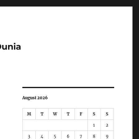
Dunia
August 2026
M
T
W
T
F
S
S
1
2
3
4
5
6
7
8
9