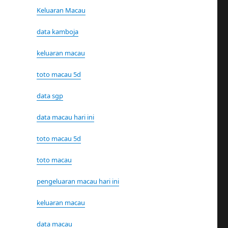
Keluaran Macau
data kamboja
keluaran macau
toto macau 5d
data sgp
data macau hari ini
toto macau 5d
toto macau
pengeluaran macau hari ini
keluaran macau
data macau