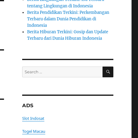
tentang Lingkungan di Indonesia
Berita Pendidikan Terkini: Perkembangan
Terbaru dalam Dunia Pendidikan di
Indonesia
Berita Hiburan Terkini: Gosip dan Update
Terbaru dari Dunia Hiburan Indonesia
SEARCH
Search
for:
ADS
Slot Indosat
Togel Macau