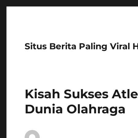
Situs Berita Paling Viral
Kisah Sukses Atl
Dunia Olahraga