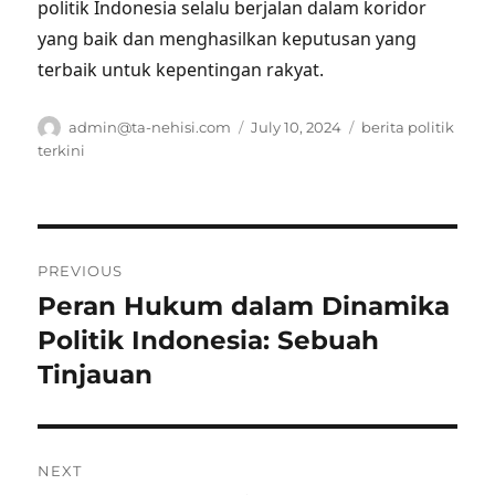
politik Indonesia selalu berjalan dalam koridor
yang baik dan menghasilkan keputusan yang
terbaik untuk kepentingan rakyat.
Author
Posted
Tags
admin@ta-nehisi.com
July 10, 2024
berita politik
on
terkini
Post
PREVIOUS
navigation
Peran Hukum dalam Dinamika
Previous
post:
Politik Indonesia: Sebuah
Tinjauan
NEXT