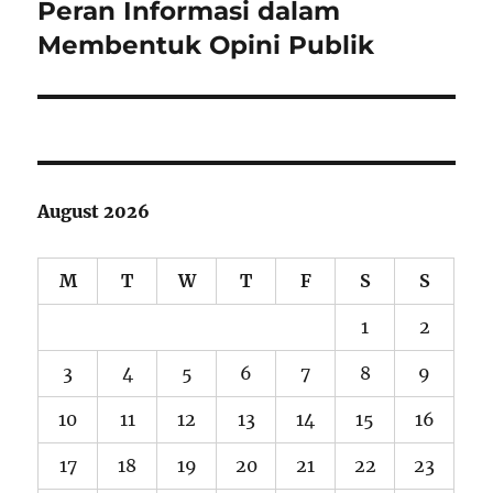
Peran Informasi dalam
Next
post:
Membentuk Opini Publik
August 2026
M
T
W
T
F
S
S
1
2
3
4
5
6
7
8
9
10
11
12
13
14
15
16
17
18
19
20
21
22
23