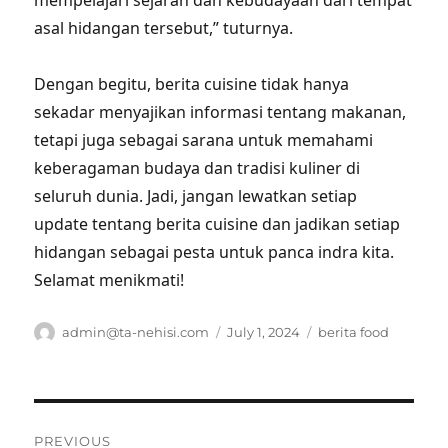
mempelajari sejarah dan kebudayaan dari tempat
asal hidangan tersebut,” tuturnya.
Dengan begitu, berita cuisine tidak hanya
sekadar menyajikan informasi tentang makanan,
tetapi juga sebagai sarana untuk memahami
keberagaman budaya dan tradisi kuliner di
seluruh dunia. Jadi, jangan lewatkan setiap
update tentang berita cuisine dan jadikan setiap
hidangan sebagai pesta untuk panca indra kita.
Selamat menikmati!
Author
Posted
Tags
admin@ta-nehisi.com
July 1, 2024
berita food
on
Post
PREVIOUS