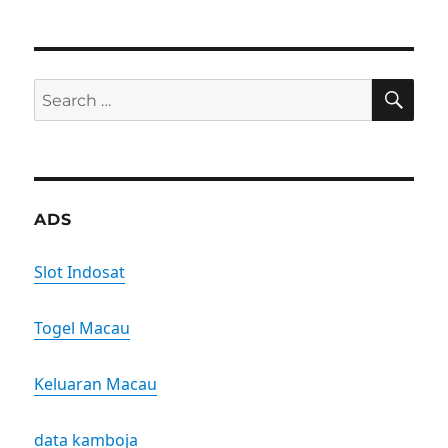
SE
Search
for:
ADS
Slot Indosat
Togel Macau
Keluaran Macau
data kamboja