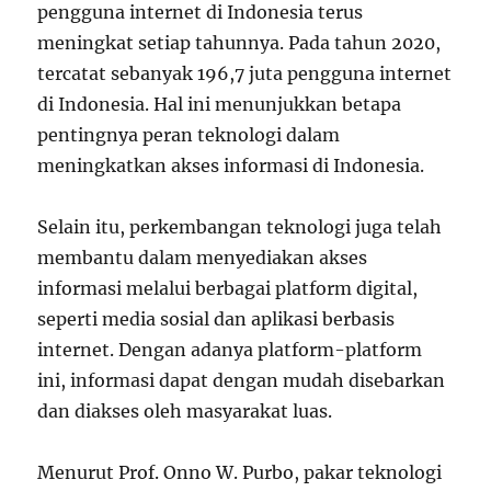
pengguna internet di Indonesia terus
meningkat setiap tahunnya. Pada tahun 2020,
tercatat sebanyak 196,7 juta pengguna internet
di Indonesia. Hal ini menunjukkan betapa
pentingnya peran teknologi dalam
meningkatkan akses informasi di Indonesia.
Selain itu, perkembangan teknologi juga telah
membantu dalam menyediakan akses
informasi melalui berbagai platform digital,
seperti media sosial dan aplikasi berbasis
internet. Dengan adanya platform-platform
ini, informasi dapat dengan mudah disebarkan
dan diakses oleh masyarakat luas.
Menurut Prof. Onno W. Purbo, pakar teknologi