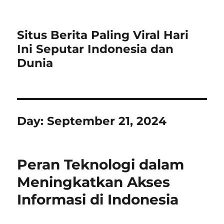
Situs Berita Paling Viral Hari
Ini Seputar Indonesia dan
Dunia
Day:
September 21, 2024
Peran Teknologi dalam
Meningkatkan Akses
Informasi di Indonesia