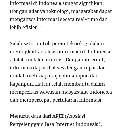
informasi di Indonesia sangat signifikan.
Dengan adanya teknologi, masyarakat dapat
mengakses informasi secara real-time dan
lebih efisien.”
Salah satu contoh peran teknologi dalam
meningkatkan akses informasi di Indonesia
adalah melalui internet. Dengan internet,
informasi dapat diakses dengan cepat dan
mudah oleh siapa saja, dimanapun dan
kapanpun. Hal ini telah membantu dalam
memperluas wawasan masyarakat Indonesia
dan mempercepat pertukaran informasi.
Menurut data dari APJII (Asosiasi
Penyelenggara Jasa Internet Indonesia),