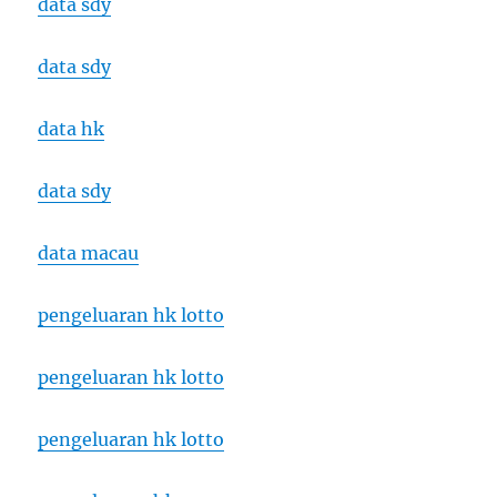
data sdy
data sdy
data hk
data sdy
data macau
pengeluaran hk lotto
pengeluaran hk lotto
pengeluaran hk lotto