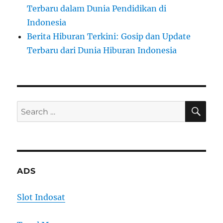
Terbaru dalam Dunia Pendidikan di
Indonesia
Berita Hiburan Terkini: Gosip dan Update
Terbaru dari Dunia Hiburan Indonesia
SE
Search
for:
ADS
Slot Indosat