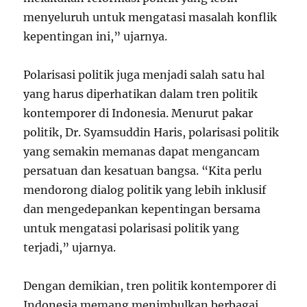
menyeluruh untuk mengatasi masalah konflik
kepentingan ini,” ujarnya.
Polarisasi politik juga menjadi salah satu hal
yang harus diperhatikan dalam tren politik
kontemporer di Indonesia. Menurut pakar
politik, Dr. Syamsuddin Haris, polarisasi politik
yang semakin memanas dapat mengancam
persatuan dan kesatuan bangsa. “Kita perlu
mendorong dialog politik yang lebih inklusif
dan mengedepankan kepentingan bersama
untuk mengatasi polarisasi politik yang
terjadi,” ujarnya.
Dengan demikian, tren politik kontemporer di
Indonesia memang menimbulkan berbagai