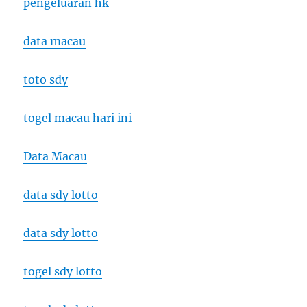
pengeluaran hk
data macau
toto sdy
togel macau hari ini
Data Macau
data sdy lotto
data sdy lotto
togel sdy lotto