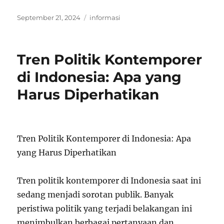
Posted
Tags
September 21, 2024
informasi
on
Tren Politik Kontemporer
di Indonesia: Apa yang
Harus Diperhatikan
Tren Politik Kontemporer di Indonesia: Apa
yang Harus Diperhatikan
Tren politik kontemporer di Indonesia saat ini
sedang menjadi sorotan publik. Banyak
peristiwa politik yang terjadi belakangan ini
menimbulkan berbagai pertanyaan dan