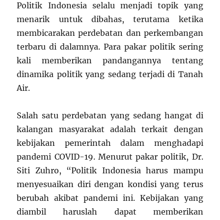
Politik Indonesia selalu menjadi topik yang
menarik untuk dibahas, terutama ketika
membicarakan perdebatan dan perkembangan
terbaru di dalamnya. Para pakar politik sering
kali memberikan pandangannya tentang
dinamika politik yang sedang terjadi di Tanah
Air.
Salah satu perdebatan yang sedang hangat di
kalangan masyarakat adalah terkait dengan
kebijakan pemerintah dalam menghadapi
pandemi COVID-19. Menurut pakar politik, Dr.
Siti Zuhro, “Politik Indonesia harus mampu
menyesuaikan diri dengan kondisi yang terus
berubah akibat pandemi ini. Kebijakan yang
diambil haruslah dapat memberikan