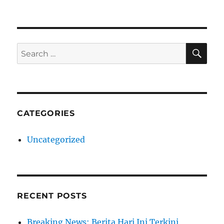
SE
Search
for:
CATEGORIES
Uncategorized
RECENT POSTS
Breaking News: Berita Hari Ini Terkini