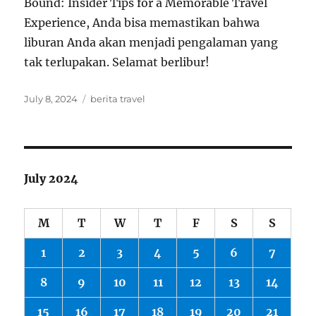
Bound: Insider Tips for a Memorable Travel
Experience, Anda bisa memastikan bahwa
liburan Anda akan menjadi pengalaman yang
tak terlupakan. Selamat berlibur!
Posted
Tags
July 8, 2024
berita travel
on
July 2024
M
T
W
T
F
S
S
1
2
3
4
5
6
7
8
9
10
11
12
13
14
15
16
17
18
19
20
21