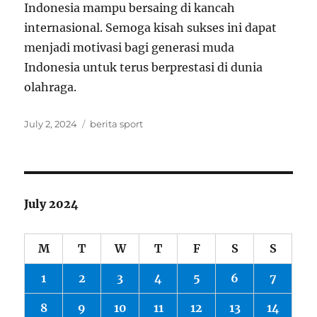
Indonesia mampu bersaing di kancah
internasional. Semoga kisah sukses ini dapat
menjadi motivasi bagi generasi muda
Indonesia untuk terus berprestasi di dunia
olahraga.
Posted
Tags
July 2, 2024
berita sport
on
July 2024
M
T
W
T
F
S
S
1
2
3
4
5
6
7
8
9
10
11
12
13
14